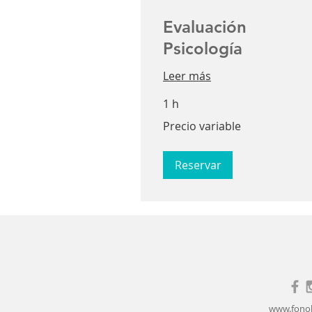
Evaluación
Psicología
Leer más
1 h
Precio
Precio variable
variable
Reservar
www.fono