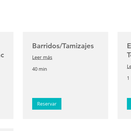
Barridos/Tamizajes
E
ac
T
Leer más
L
40 min
1
Reservar