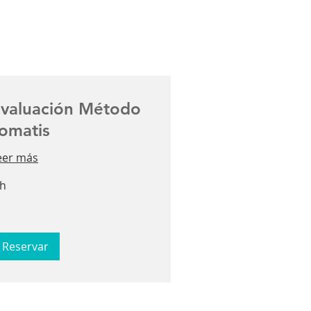
valuación Método
omatis
eer más
 h
Reservar